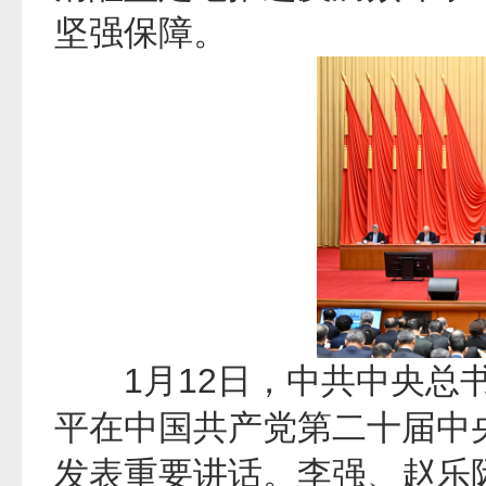
坚强保障。
1月12日，中共中央总书
平在中国共产党第二十届中
发表重要讲话。李强、赵乐