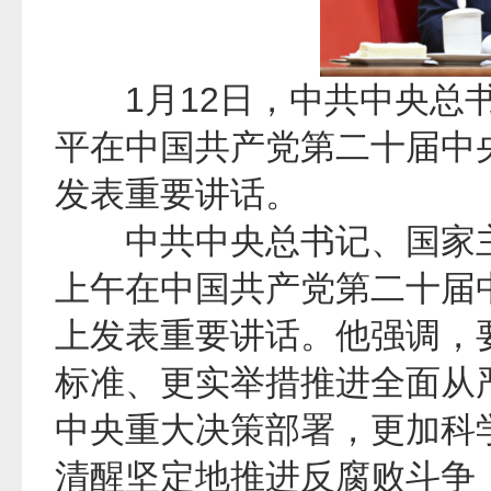
1月12日，中共中央总书
平在中国共产党第二十届中
发表重要讲话。
中共中央总书记、国家主席
上午在中国共产党第二十届
上发表重要讲话。他强调，
标准、更实举措推进全面从
中央重大决策部署，更加科
清醒坚定地推进反腐败斗争，