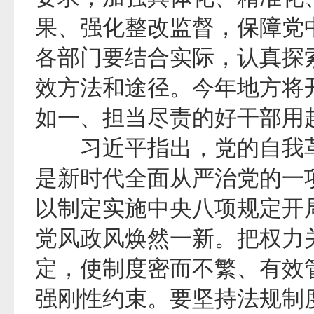
果、强化整改监督，保障党
各部门要结合实际，认真探
效方法和途径。今年地方将
如一、担当尽责的好干部用
习近平指出，党的自我革
是新时代全面从严治党的一
以制定实施中央八项规定开
党风政风焕然一新。把权力
定，使制度密而不繁、有效
强刚性约束。要坚持法规制