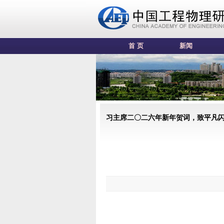
首 页
新闻
习主席二〇二六年新年贺词，致平凡