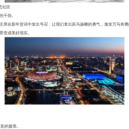
态社区
的干劲。
习主席在新年贺词中发出号召：让我们拿出跃马扬鞭的勇气，激发万马奔
景变成美好现实。
重彩的篇章。