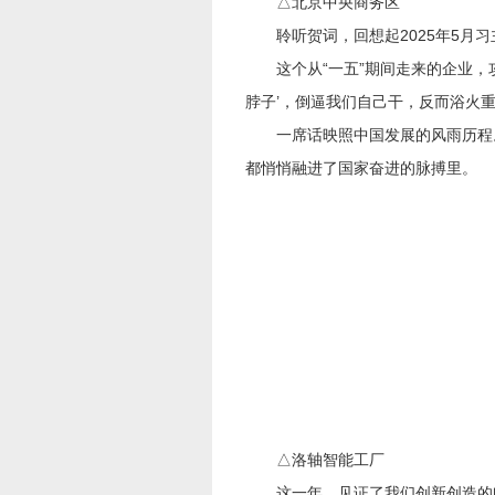
△北京中央商务区
聆听贺词，回想起2025年5月习
这个从“一五”期间走来的企业，攻
脖子’，倒逼我们自己干，反而浴火重
一席话映照中国发展的风雨历程。
都悄悄融进了国家奋进的脉搏里。
△洛轴智能工厂
这一年，见证了我们创新创造的