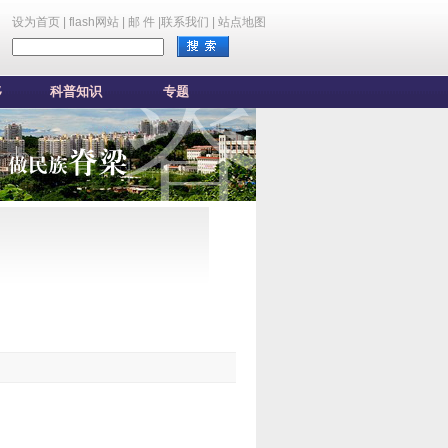
设为首页 |
flash网站 |
邮 件 |
联系我们 |
站点地图
移
科普知识
专题