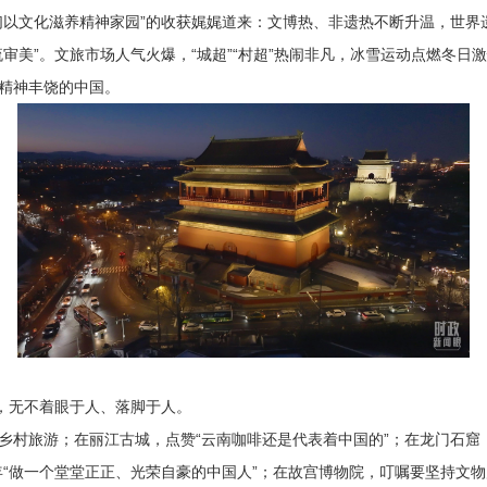
以文化滋养精神家园”的收获娓娓道来：文博热、非遗热不断升温，世界
审美”。文旅市场人气火爆，“城超”“村超”热闹非凡，冰雪运动点燃冬日
精神丰饶的中国。
，无不着眼于人、落脚于人。
旅游；在丽江古城，点赞“云南咖啡还是代表着中国的”；在龙门石窟，
年“做一个堂堂正正、光荣自豪的中国人”；在故宫博物院，叮嘱要坚持文