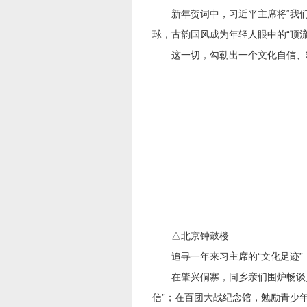
新年贺词中，习近平主席将“我们
球，古韵国风成为年轻人眼中的“顶流
这一切，勾勒出一个文化自信、
△北京钟鼓楼
追寻一年来习主席的“文化足迹”
在肇兴侗寨，同乡亲们围炉畅谈乡村
信”；在百团大战纪念馆，勉励青少