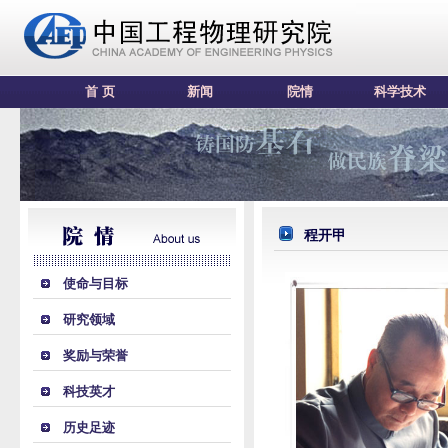
首 页
新闻
院情
科学技术
程开甲
使命与目标
研究领域
奖励与荣誉
科技英才
历史足迹